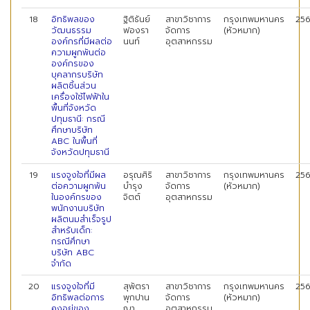
18
อิทธิพลของ
ฐิติธันย์
สาขาวิชาการ
กรุงเทพมหานคร
25
วัฒนธรรม
ฟองรา
จัดการ
(หัวหมาก)
องค์กรที่มีผลต่อ
นนท์
อุตสาหกรรม
ความผูกพันต่อ
องค์กรของ
บุคลากรบริษัท
ผลิตชิ้นส่วน
เครื่องใช้ไฟฟ้าใน
พื้นที่จังหวัด
ปทุมธานี: กรณี
ศึกษาบริษัท
ABC ในพื้นที่
จังหวัดปทุมธานี
19
แรงจูงใจที่มีผล
อรุณศิริ
สาขาวิชาการ
กรุงเทพมหานคร
25
ต่อความผูกพัน
บำรุง
จัดการ
(หัวหมาก)
ในองค์กรของ
จิตต์
อุตสาหกรรม
พนักงานบริษัท
ผลิตนมสำเร็จรูป
สำหรับเด็ก:
กรณีศึกษา
บริษัท ABC
จำกัด
20
แรงจูงใจที่มี
สุพัตรา
สาขาวิชาการ
กรุงเทพมหานคร
25
อิทธิพลต่อการ
พุกปาน
จัดการ
(หัวหมาก)
คงอยู่ของ
ญา
อุตสาหกรรม