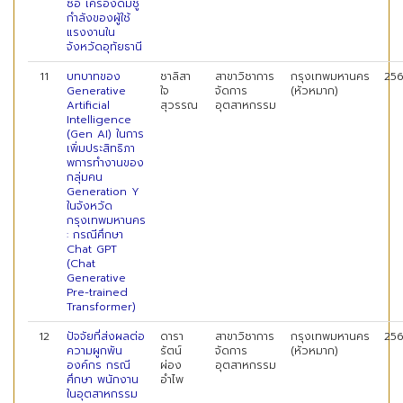
ซื้อ เครื่องดื่มชู
กำลังของผู้ใช้
แรงงานใน
จังหวัดอุทัยธานี
11
บทบาทของ
ชาลิสา
สาขาวิชาการ
กรุงเทพมหานคร
25
Generative
ใจ
จัดการ
(หัวหมาก)
Artificial
สุวรรณ
อุตสาหกรรม
Intelligence
(Gen AI) ในการ
เพิ่มประสิทธิภา
พการทํางานของ
กลุ่มคน
Generation Y
ในจังหวัด
กรุงเทพมหานคร
: กรณีศึกษา
Chat GPT
(Chat
Generative
Pre-trained
Transformer)
12
ปัจจัยที่ส่งผลต่อ
ดารา
สาขาวิชาการ
กรุงเทพมหานคร
25
ความผูกพัน
รัตน์
จัดการ
(หัวหมาก)
องค์กร กรณี
ผ่อง
อุตสาหกรรม
ศึกษา พนักงาน
อำไพ
ในอุตสาหกรรม