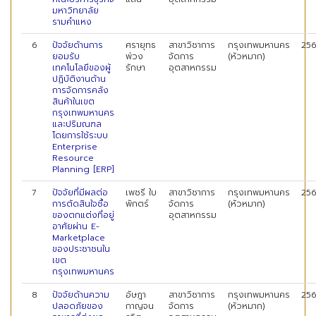
มหาวิทยาลัย
รามคำแหง
6
ปัจจัยด้านการ
ศรายุทธ
สาขาวิชาการ
กรุงเทพมหานคร
25
ยอมรับ
พ่วง
จัดการ
(หัวหมาก)
เทคโนโลยีของผู้
รักษา
อุตสาหกรรม
ปฏิบัติงานด้าน
การจัดการคลัง
สินค้าในเขต
กรุงเทพมหานคร
และปริมณฑล
โดยการใช้ระบบ
Enterprise
Resource
Planning [ERP]
7
ปัจจัยที่มีผลต่อ
เพชรี ใบ
สาขาวิชาการ
กรุงเทพมหานคร
25
การตัดสินใจซื้อ
พักตร์
จัดการ
(หัวหมาก)
ของตกแต่งที่อยู่
อุตสาหกรรม
อาศัยผ่าน E-
Marketplace
ของประชาชนใน
เขต
กรุงเทพมหานคร
8
ปัจจัยด้านความ
อัษฎา
สาขาวิชาการ
กรุงเทพมหานคร
25
ปลอดภัยของ
กาญจน
จัดการ
(หัวหมาก)