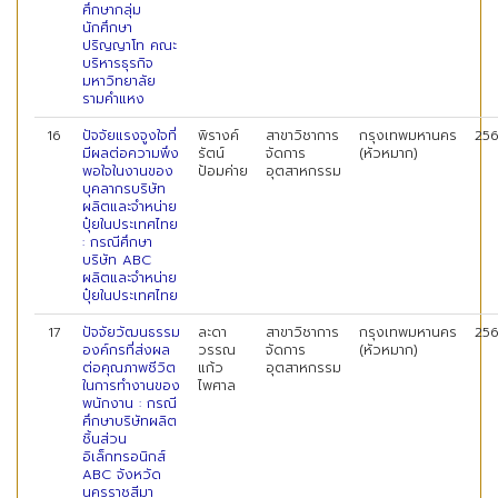
ศึกษากลุ่ม
นักศึกษา
ปริญญาโท คณะ
บริหารธุรกิจ
มหาวิทยาลัย
รามคำแหง
16
ปัจจัยแรงจูงใจที่
พิรางค์
สาขาวิชาการ
กรุงเทพมหานคร
25
มีผลต่อความพึง
รัตน์
จัดการ
(หัวหมาก)
พอใจในงานของ
ป้อมค่าย
อุตสาหกรรม
บุคลากรบริษัท
ผลิตและจำหน่าย
ปุ๋ยในประเทศไทย
: กรณีศึกษา
บริษัท ABC
ผลิตและจำหน่าย
ปุ๋ยในประเทศไทย
17
ปัจจัยวัฒนธรรม
ละดา
สาขาวิชาการ
กรุงเทพมหานคร
25
องค์กรที่ส่งผล
วรรณ
จัดการ
(หัวหมาก)
ต่อคุณภาพชีวิต
แก้ว
อุตสาหกรรม
ในการทำงานของ
ไพศาล
พนักงาน : กรณี
ศึกษาบริษัทผลิต
ชิ้นส่วน
อิเล็กทรอนิกส์
ABC จังหวัด
นครราชสีมา