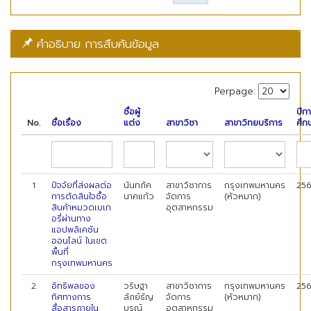
คำอธิบาย การสืบค้นข้อมูล
Perpage:
ชื่อผู้
ปีก
No.
ชื่อเรื่อง
แต่ง
สาขาวิชา
สาขาวิทยบริการ
ศึก
1
ปัจจัยที่ส่งผลต่อ
นันทภัค
สาขาวิชาการ
กรุงเทพมหานคร
25
การตัดสินใจซื้อ
นาคแก้ว
จัดการ
(หัวหมาก)
สินค้าหมวดเบเก
อุตสาหกรรม
อรี่ผ่านทาง
แอปพลิเคชัน
ออนไลน์ ในเขต
พื้นที่
กรุงเทพมหานคร
2
อิทธิพลของ
วริษฐา
สาขาวิชาการ
กรุงเทพมหานคร
25
ทิศทางการ
ลัภย์ธัญ
จัดการ
(หัวหมาก)
สื่อสารภายใน
บูรณ์
อุตสาหกรรม