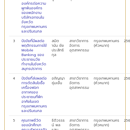
องค์กรต่อความ
ผูกพันองค์กร
ของพนักงาน
บริษัทเอกชนใน
จังหวัด
กรุงเทพมหานคร
และปริมณฑล
3
ปัจจัยที่มีผลต่อ
สมิต
สาขาวิชาการ
กรุงเทพมหานคร
25
พฤติกรรมการใช้
านัน ชัย
จัดการ
(หัวหมาก)
Mobile
ประสิทธิ
อุตสาหกรรม
Banking ของ
กุล
ประชาชนวัย
ทำงานในจังหวัด
สมุทรปราการ
4
ปัจจัยที่ส่งผลต่อ
อภิญญา
สาขาวิชาการ
กรุงเทพมหานคร
25
การตัดสินใจซื้อ
ชุ่มเย็น
จัดการ
(หัวหมาก)
เครื่องฟอก
อุตสาหกรรม
อากาศของ
ประชาชนที่พัก
อาศัยในเขต
กรุงเทพมหานคร
และปริมณฑล
5
คุณภาพชีวิต
ธิติวรรธ
สาขาวิชาการ
กรุงเทพมหานคร
25
ของนักศึกษา
น์ พล
จัดการ
(หัวหมาก)
คณะบริหารธุรกิจ
แสน
อุตสาหกรรม