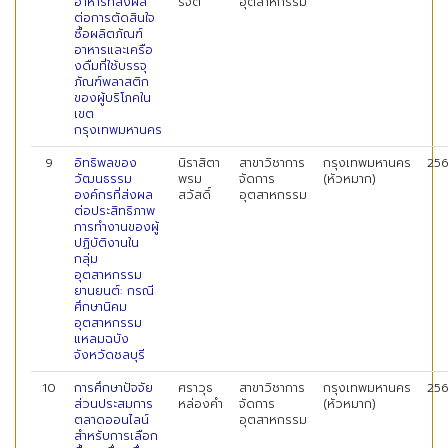
อาหารที่ส่งผล
รจิต
อุตสาหกรรม
ต่อการตัดสินใจ
ซื้อผลิตภัณฑ์
อาหารและเครือ
งดืมที่ใช้บรรจุ
ภัณฑ์พลาสติก
ของผู้บริโภคใน
เขต
กรุงเทพมหานคร
9
อิทธิพลของ
นิราสิตา
สาขาวิชาการ
กรุงเทพมหานคร
25
วัฒนธรรม
พรม
จัดการ
(หัวหมาก)
องค์กรที่ส่งผล
สวัสดิ์
อุตสาหกรรม
ต่อประสิทธิภาพ
การทำงานของผู้
ปฏิบัติงานใน
กลุ่ม
อุตสาหกรรม
ยานยนต์: กรณี
ศึกษานิคม
อุตสาหกรรม
แหลมฉบัง
จังหวัดชลบุรี
10
การศึกษาปัจจัย
ศราวุธ
สาขาวิชาการ
กรุงเทพมหานคร
25
ส่วนประสมการ
หล่องคำ
จัดการ
(หัวหมาก)
ตลาดออนไลน์
อุตสาหกรรม
สำหรับการเลือก