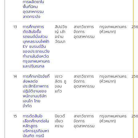
การผลิตยาใน
พื้นที่นิคม
อุตสาหกรรม
ลาดกระบัง
13
การศึกษาการ
สิปปวิช
สาขาวิชาการ
กรุงเทพมหานคร
25
ตัดสินใจซื้อ
ญ์ เล้า
จัดการ
(หัวหมาก)
รถยนต์นั่งส่วน
อร่าม
อุตสาหกรรม
บุคคลระบบไฟฟ้า
วัฒนา
EV แบรนด์จีน
ของประชาชนวัย
ทํางานในจังหวัด
กรุงเทพมหานคร
และปริมณฑล
14
การศึกษาปัจจัยที่
เชาว
สาขาวิชาการ
กรุงเทพมหานคร
25
ส่งผลต่อ
ลิตร ภู
จัดการ
(หัวหมาก)
ประสิทธิภาพการ
จอม
อุตสาหกรรม
ปฏิบัติงานของ
แก้ว
พนักงานบริษัท
เอนไก ไทย
จำกัด
15
การตัดสินใจ
ปิยวดี
สาขาวิชาการ
กรุงเทพมหานคร
25
เลือกศึกษาต่อใน
เขียว
จัดการ
(หัวหมาก)
หลักสูตร
คราม
อุตสาหกรรม
บริหารธุรกิจมหา
บัณฑิต กรณี