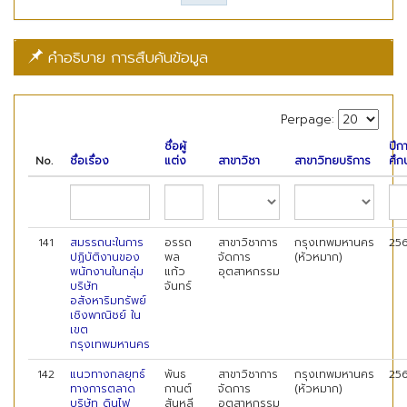
คำอธิบาย การสืบค้นข้อมูล
Perpage:
ชื่อผู้
ปีก
No.
ชื่อเรื่อง
แต่ง
สาขาวิชา
สาขาวิทยบริการ
ศึก
141
สมรรถนะในการ
อรรถ
สาขาวิชาการ
กรุงเทพมหานคร
25
ปฏิบัติงานของ
พล
จัดการ
(หัวหมาก)
พนักงานในกลุ่ม
แก้ว
อุตสาหกรรม
บริษัท
จันทร์
อสังหาริมทรัพย์
เชิงพาณิชย์ ใน
เขต
กรุงเทพมหานคร
142
แนวทางกลยุทธ์
พันธ
สาขาวิชาการ
กรุงเทพมหานคร
25
ทางการตลาด
กานต์
จัดการ
(หัวหมาก)
บริษัท ดินไฟ
สันหลี
อุตสาหกรรม