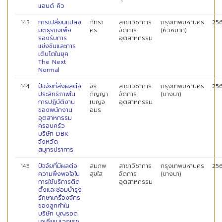
แอนด์ คิว
143
การเปลี่ยนแปลง
ภัทรา
สาขาวิชาการ
กรุงเทพมหานคร
25
มิติธุรกิจเพื่อ
ศิริ
จัดการ
(หัวหมาก)
รองรับการ
อุตสาหกรรม
แข่งขันและการ
เติบโตในยุค
The Next
Normal
144
ปัจจัยที่ส่งผลต่อ
จิร
สาขาวิชาการ
กรุงเทพมหานคร
25
ประสิทธิภาพใน
ภิญญา
จัดการ
(บางนา)
การปฏิบัติงาน
เบญจ
อุตสาหกรรม
ของพนักงาน
อมร
อุตสาหกรรม
ครอบครัว
บริษัท DBK
จังหวัด
สมุทรปราการ
145
ปัจจัยที่มีผลต่อ
สมภพ
สาขาวิชาการ
กรุงเทพมหานคร
25
ความพึงพอใจใน
สุขใส
จัดการ
(บางนา)
การใช้บริการติด
อุตสาหกรรม
ตั้งและซ่อมบำรุง
รักษาเครื่องจักร
ของลูกค้าใน
บริษัท บุญรอด
เอเชียเบเวอเรช