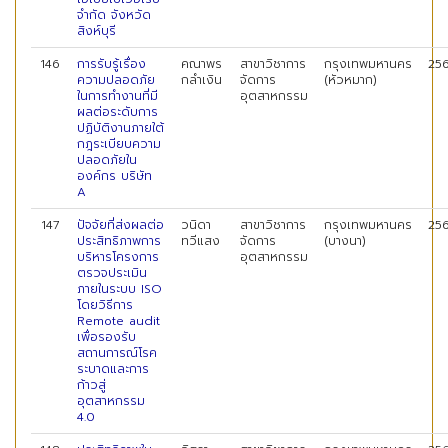
จำกัด จังหวัด
สิงห์บุรี
146
การรับรู้เรื่อง
คณาพร
สาขาวิชาการ
กรุงเทพมหานคร
25
ความปลอดภัย
กลำเงิน
จัดการ
(หัวหมาก)
ในการทำงานที่มี
อุตสาหกรรม
ผลต่อระดับการ
ปฏิบัติงานภายใต้
กฎระเบียบความ
ปลอดภัยใน
องค์กร บริษัท
A
147
ปัจจัยที่ส่งผลต่อ
วนิดา
สาขาวิชาการ
กรุงเทพมหานคร
25
ประสิทธิภาพการ
ทวีแสง
จัดการ
(บางนา)
บริหารโครงการ
อุตสาหกรรม
ตรวจประเมิน
ภายในระบบ ISO
โดยวิธีการ
Remote audit
เพื่อรองรับ
สถานการณ์โรค
ระบาดและการ
ก้าวสู่
อุตสาหกรรม
4.0