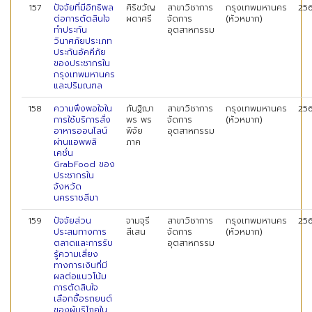
157
ปัจจัยที่มีอิทธิพล
ศิริขวัญ
สาขาวิชาการ
กรุงเทพมหานคร
25
ต่อการตัดสินใจ
ผดาศรี
จัดการ
(หัวหมาก)
ทำประกัน
อุตสาหกรรม
วินาศภัยประเภท
ประกันอัคคีภัย
ของประชากรใน
กรุงเทพมหานคร
และปริมณฑล
158
ความพึงพอใจใน
ภันฐิฌา
สาขาวิชาการ
กรุงเทพมหานคร
25
การใช้บริการสั่ง
พร พร
จัดการ
(หัวหมาก)
อาหารออนไลน์
พิจัย
อุตสาหกรรม
ผ่านแอพพลิ
ภาค
เคชั่น
GrabFood ของ
ประชากรใน
จังหวัด
นครราชสีมา
159
ปัจจัยส่วน
จามจุรี
สาขาวิชาการ
กรุงเทพมหานคร
25
ประสมทางการ
สีเสน
จัดการ
(หัวหมาก)
ตลาดและการรับ
อุตสาหกรรม
รู้ความเสี่ยง
ทางการเงินที่มี
ผลต่อแนวโน้ม
การตัดสินใจ
เลือกซื้อรถยนต์
ของผู้บริโภคใน