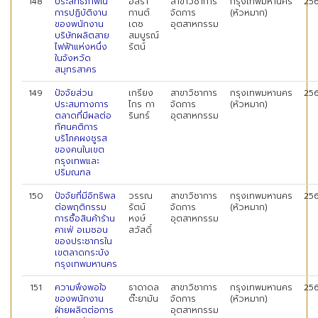
148
ประสิทธิภาพใน
อิสรา
สาขาวิชาการ
กรุงเทพมหานคร
25
การปฏิบัติงาน
กานต์
จัดการ
(หัวหมาก)
ของพนักงาน
เดช
อุตสาหกรรม
บริษัทผลิตสาย
สมบูรณ์
ไฟฟ้าแห่งหนึ่ง
รัตน์
ในจังหวัด
สมุทรสาคร
149
ปัจจัยส่วน
เกรียง
สาขาวิชาการ
กรุงเทพมหานคร
25
ประสมทางการ
ไกร กา
จัดการ
(หัวหมาก)
ตลาดที่มีผลต่อ
รินทร์
อุตสาหกรรม
ทัศนคติการ
บริโภคผงชูรส
ของคนในเขต
กรุงเทพและ
ปริมณฑล
150
ปัจจัยที่มีอิทธิพล
วรรณ
สาขาวิชาการ
กรุงเทพมหานคร
25
ต่อพฤติกรรม
รัตน์
จัดการ
(หัวหมาก)
การซื้อสินค้าร้าน
หงษ์
อุตสาหกรรม
คาเฟ่ อเมซอน
สวัสดิ์
ของประชากรใน
เขตลาดกระบัง
กรุงเทพมหานคร
151
ความพึงพอใจ
ธาดาดล
สาขาวิชาการ
กรุงเทพมหานคร
25
ของพนักงาน
ต๊ะยามัน
จัดการ
(หัวหมาก)
ฝ่ายผลิตต่อการ
อุตสาหกรรม