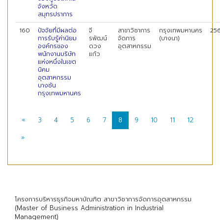
จังหวัด
สมุทรปราการ
160
ปัจจัยที่มีผลต่อ
จี
สาขาวิชาการ
กรุงเทพมหานคร
25
การรับรู้ค่านิยม
รพัฒน์
จัดการ
(บางนา)
องค์กรของ
ดวง
อุตสาหกรรม
พนักงานบริษัท
แก้ว
แห่งหนึ่งในเขต
นิคม
อุตสาหกรรม
บางชัน
กรุงเทพมหานคร
«
3
4
5
6
7
8
9
10
11
12
»
โครงการบริหารธุรกิจมหาบัณฑิต สาขาวิชาการจัดการอุตสาหกรรม
(Master of Business Administration in Industrial
Management)