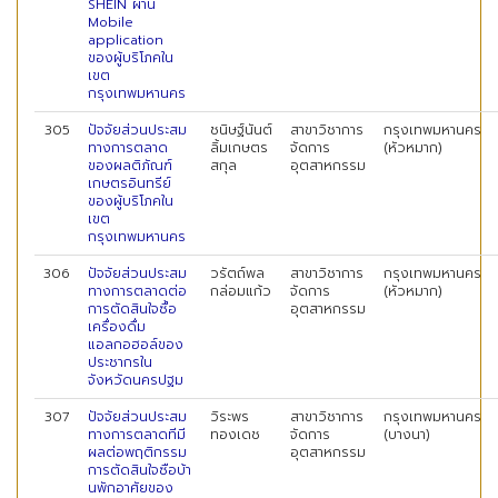
SHEIN ผ่าน
Mobile
application
ของผู้บริโภคใน
เขต
กรุงเทพมหานคร
305
ปัจจัยส่วนประสม
ชนิษฐ์นันต์
สาขาวิชาการ
กรุงเทพมหานคร
ทางการตลาด
ลิ้มเกษตร
จัดการ
(หัวหมาก)
ของผลติภัณฑ์
สกุล
อุตสาหกรรม
เกษตรอินทรีย์
ของผู้บริโภคใน
เขต
กรุงเทพมหานคร
306
ปัจจัยส่วนประสม
วรัตถ์พล
สาขาวิชาการ
กรุงเทพมหานคร
ทางการตลาดต่อ
กล่อมแก้ว
จัดการ
(หัวหมาก)
การตัดสินใจซื้อ
อุตสาหกรรม
เครื่องดื่ม
แอลกอฮอล์ของ
ประชากรใน
จังหวัดนครปฐม
307
ปัจจัยส่วนประสม
วิระพร
สาขาวิชาการ
กรุงเทพมหานคร
ทางการตลาดทีมี
ทองเดช
จัดการ
(บางนา)
ผลต่อพฤติกรรม
อุตสาหกรรม
การตัดสินใจซือบ้า
นพักอาศัยของ