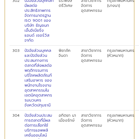
302
ปัจจัยส่วนบุคคลที่
ธีระพงษ์
สาขาวิชาการ
กรุงเทพมหานคร
มีผลต่อ
ตรีวิเศษ
จัดการ
(บางนา)
ประสิทธิภาพการ
อุตสาหกรรม
จัดการมาตรฐาน
ISO 9001 ของ
บริษัท ธัญชนก
เอ็นจิเนียริ่ง
แอนด์ เซอร์วิส
จากัด
303
ปัจจัยส่วนบุคคล
พิชาภัค
สาขาวิชาการ
กรุงเทพมหานคร
และปัจจัยส่วน
จินดา
จัดการ
(หัวหมาก)
ประสมทางการ
อุตสาหกรรม
ตลาดที่ส่งผลต่อ
พฤติกรรมการ
บริโภคผลิตภัณฑ์
เสริมอาหาร ของ
พนักงานโรงงาน
อุตสาหกรรมใน
เขตนิคอุตสาหกร
รมนวนคร
จังหวัดปทุมธานี
304
ปัจจัยส่วนประสม
อทิตยา นา
สาขาวิชาการ
กรุงเทพมหานคร
การตลาดที่มีผล
เมืองรักษ์
จัดการ
(หัวหมาก)
ต่อการเลือกใช้
อุตสาหกรรม
บริการแอพพลิ
เคชั่นออนไลน์