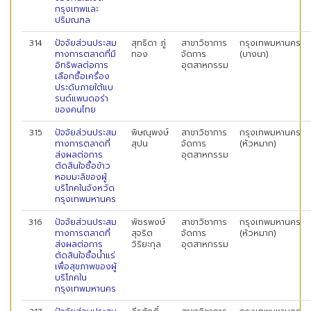
กรุงเทพและ
ปริมณฑล
314
ปัจจัยส่วนประสม
สุทธิดา ภู่
สาขาวิชาการ
กรุงเทพมหานคร
ทางการตลาดที่มี
ทอง
จัดการ
(บางนา)
อิทธิพลต่อการ
อุตสาหกรรม
เลือกซื้อเครื่อง
ประดับภายใต้แบ
รนด์แพนดอร่า
ของคนไทย
315
ปัจจัยส่วนประสม
พิษณุพงษ์
สาขาวิชาการ
กรุงเทพมหานคร
ทางการตลาดที่
สุปน
จัดการ
(หัวหมาก)
ส่งผลต่อการ
อุตสาหกรรม
ตัดสินใจซื้อข้าว
หอมมะลิของผู้
บริโภคในจังหวัด
กรุงเทพมหานคร
316
ปัจจัยส่วนประสม
พัชรพงษ์
สาขาวิชาการ
กรุงเทพมหานคร
ทางการตลาดที่
สุจริต
จัดการ
(หัวหมาก)
ส่งผลต่อการ
วิริยะกุล
อุตสาหกรรม
ตัดสินใจซื้อน้ำแร่
เพื่อสุขภาพของผู้
บริโภคใน
กรุงเทพมหานคร