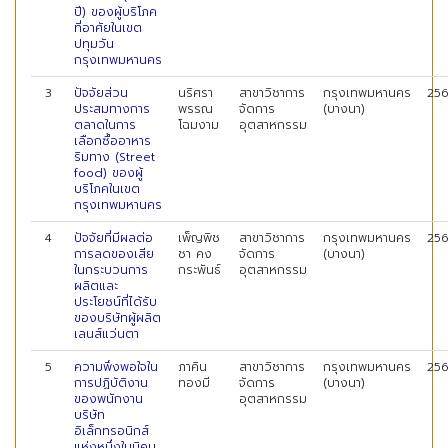
ปี) ของผู้บริโภค
ที่อาศัยในเขต
ปทุมวัน
กรุงเทพมหานคร
3
ปัจจัยส่วน
นริศรา
สาขาวิชาการ
กรุงเทพมหานคร
25
ประสมทางการ
พรรณ
จัดการ
(บางนา)
ตลาดในการ
โฉมงาม
อุตสาหกรรม
เลือกซื้ออาหาร
ริมทาง (Street
food) ของผู้
บริโภคในเขต
กรุงเทพมหานคร
4
ปัจจัยที่มีผลต่อ
เพ็ญพิช
สาขาวิชาการ
กรุงเทพมหานคร
25
การลดของเสีย
ชา คง
จัดการ
(บางนา)
ในกระบวนการ
กระพันธ์
อุตสาหกรรม
ผลิตและ
ประโยชน์ที่ได้รับ
ของบริษัทผู้ผลิต
เลนส์แว่นตา
5
ความพึงพอใจใน
ภาคิน
สาขาวิชาการ
กรุงเทพมหานคร
25
การปฏิบัติงาน
ทองมี
จัดการ
(บางนา)
ของพนักงาน
อุตสาหกรรม
บริษัท
อิเล็กทรอนิกส์
แห่งหนึ่งในนิคม