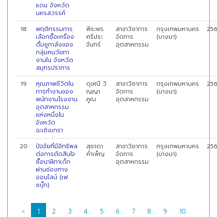
แดน จังหวัด
นครสวรรค์
18
พฤติกรรมการ
พีระพร
สาขาวิชาการ
กรุงเทพมหานคร
25
เลือกซื้อเครื่อง
ศรีประ
จัดการ
(บางนา)
ดื่มชูกาลังของ
จันทร์
อุตสาหกรรม
กลุ่มคนวัยทา
งานใน จังหวัด
สมุทรปราการ
19
คุณภาพชีวิตใน
ดุษณี วิ
สาขาวิชาการ
กรุงเทพมหานคร
25
การทำงานของ
ญญา
จัดการ
(บางนา)
พนักงานโรงงาน
คูณ
อุตสาหกรรม
อุตสาหกรรม
แห่งหนึ่งใน
จังหวัด
ฉะเชิงเทรา
20
ปัจจัยที่มีอิทธิพล
สุชาดา
สาขาวิชาการ
กรุงเทพมหานคร
25
ต่อการตัดสินใจ
คำเพ็ญ
จัดการ
(บางนา)
ซื้อนาฬิกาเด็ก
อุตสาหกรรม
ผ่านช่องทาง
ออนไลน์ (เฟ
ซบุ๊ก)
«
1
2
3
4
5
6
7
8
9
10