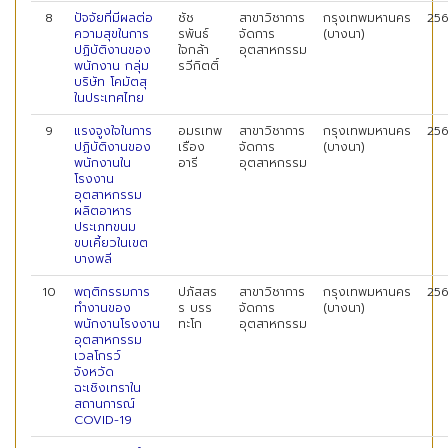
8
ปัจจัยที่มีผลต่อ
ชัช
สาขาวิชาการ
กรุงเทพมหานคร
25
ความสุขในการ
รพันธ์
จัดการ
(บางนา)
ปฏิบัติงานของ
ใจกล้า
อุตสาหกรรม
พนักงาน กลุ่ม
รวีกิตติ์
บริษัท โคมัตสุ
ในประเทศไทย
9
แรงจูงใจในการ
อมรเทพ
สาขาวิชาการ
กรุงเทพมหานคร
25
ปฏิบัติงานของ
เรือง
จัดการ
(บางนา)
พนักงานใน
อารี
อุตสาหกรรม
โรงงาน
อุตสาหกรรม
ผลิตอาหาร
ประเภทขนม
ขบเคี้ยวในเขต
บางพลี
10
พฤติกรรมการ
ปภัสสร
สาขาวิชาการ
กรุงเทพมหานคร
25
ทำงานของ
ร บรร
จัดการ
(บางนา)
พนักงานโรงงาน
ทะโก
อุตสาหกรรม
อุตสาหกรรม
เวลโกรว์
จังหวัด
ฉะเชิงเทราใน
สถานการณ์
COVID-19