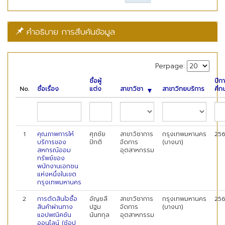
คำอธิบาย การสืบค้นข้อมูล
Perpage:
ชื่อผู้
ปีก
No.
ชื่อเรื่อง
แต่ง
สาขาวิชา
สาขาวิทยบริการ
ศึก
1
คุณภาพการให้
ศุภชัย
สาขาวิชาการ
กรุงเทพมหานคร
25
บริการของ
ปักติ
จัดการ
(บางนา)
สหกรณ์ออม
อุตสาหกรรม
ทรัพย์ของ
พนักงานเอกชน
แห่งหนึ่งในเขต
กรุงเทพมหานคร
2
การตัดสินใจซื้อ
อัญชลี
สาขาวิชาการ
กรุงเทพมหานคร
25
สินค้าผ่านทาง
ปฐม
จัดการ
(บางนา)
แอปพณิคชัน
นันทกุล
อุตสาหกรรม
ออนไลน์ (ช้อป