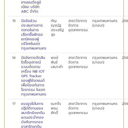
ยานยนต์อลูมิ
เนียม บริษัท
ABC จำกัด
15
ปัจจัยส่วน
กัญ
สาขาวิชาการ
กรุงเทพมหานคร
25
ประสมทางการ
ญาณัฐ
จัดการ
(บางนา)
ตลาดในการ
ประเสริฐ
อุตสาหกรรม
เลือกซื้อผักออ
สุข
แกนิคของผู้
บริโภคในเขต
กรุงเทพมหานคร
16
ปัจจัยการตัดสิน
พงษ์
สาขาวิชาการ
กรุงเทพมหานคร
25
ใจซื้ออุปกรณ์
พันธ์
จัดการ
(บางนา)
ระบบติดตาม
เสนาะคำ
อุตสาหกรรม
เครื่อง NB IOT
GPS Tracker
ของผู้ใช้รถยนต์
เพื่อป้องกันการ
โจรกรรม ในเขต
กรุงเทพมหานคร
17
แรงจูงใจในการ
ณภาไร
สาขาวิชาการ
กรุงเทพมหานคร
25
ปฏิบัติงานของ
พรม
จัดการ
(บางนา)
สมาชิกรักษาดิน
ศักดิ์
อุตสาหกรรม
แดนประจำกอง
บังคับการกอง
อาสารักษาดิน