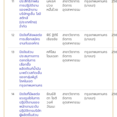
11
ประสิทธิภาพใน
นคเรศ
สาขาวิชาการ
กรุงเทพมหานคร
25
การปฎิบัติงาน
ม่วง
จัดการ
(บางนา)
ของพนักงาน
หมื่นไวย
อุตสาหกรรม
บริษัทยูเซ็น โลจิ
สติกส์
(ประเทศไทย)
จำกัด
12
ปัจจัยที่ส่งผลต่อ
พีร์ ฐิติธี
สาขาวิชาการ
กรุงเทพมหานคร
25
การเลือกสมัคร
เธียรชัย
จัดการ
(บางนา)
งานกับองค์กร
อุตสาหกรรม
13
ปัจจัยส่วน
ศศิโสม
สาขาวิชาการ
กรุงเทพมหานคร
25
ประสมทางการ
โฉมเฉลา
จัดการ
(บางนา)
ตลาดในการ
อุตสาหกรรม
เลือกซื้อ
ผลิตภัณฑ์น้ำมัน
มะพร้าวสกัดเย็น
ของกลุ่มผ้บูริ
โภคในเขต
กรุงเทพมหานคร
14
ปัจจัยที่มีผลต่อ
ธัณย์สิ
สาขาวิชาการ
กรุงเทพมหานคร
25
แรงจูงใจในการ
ตา โชติ
จัดการ
(บางนา)
ปฏิบัติงานของ
วงศ์
อุตสาหกรรม
พนักงานระดับ
วัฒนะ
ปฏิบัติการบริษัท
ผู้ผลิตชิ้นส่วน