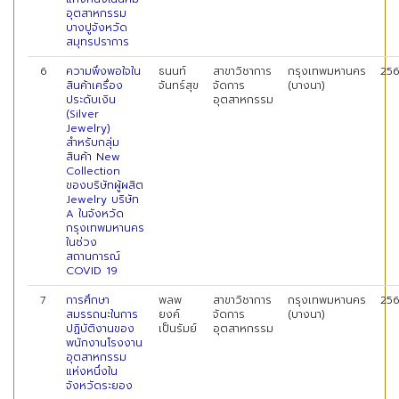
อุตสาหกรรม
บางปูจังหวัด
สมุทรปราการ
6
ความพึงพอใจใน
ธนนท์
สาขาวิชาการ
กรุงเทพมหานคร
25
สินค้าเครื่อง
จันทร์สุข
จัดการ
(บางนา)
ประดับเงิน
อุตสาหกรรม
(Silver
Jewelry)
สำหรับกลุ่ม
สินค้า New
Collection
ของบริษัทผู้ผสิต
Jewelry บริษัท
A ในจังหวัด
กรุงเทพมหานคร
ในช่วง
สถานการณ์
COVID 19
7
การศึกษา
พลพ
สาขาวิชาการ
กรุงเทพมหานคร
25
สมรรถนะในการ
ยงค์
จัดการ
(บางนา)
ปฏิบัติงานของ
เป็นรัมย์
อุตสาหกรรม
พนักงานโรงงาน
อุตสาหกรรม
แห่งหนึ่งใน
จังหวัดระยอง