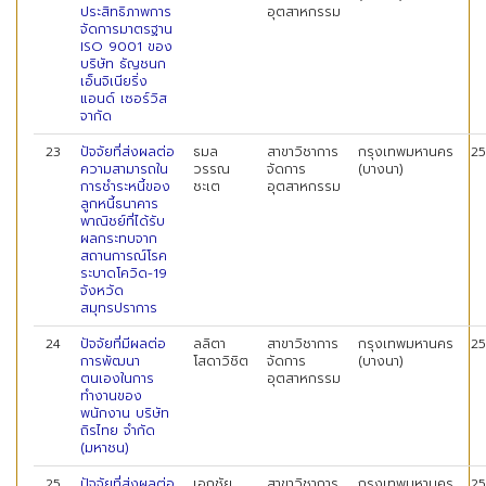
ประสิทธิภาพการ
อุตสาหกรรม
จัดการมาตรฐาน
ISO 9001 ของ
บริษัท ธัญชนก
เอ็นจิเนียริ่ง
แอนด์ เซอร์วิส
จากัด
23
ปัจจัยที่ส่งผลต่อ
ธมล
สาขาวิชาการ
กรุงเทพมหานคร
2
ความสามารถใน
วรรณ
จัดการ
(บางนา)
การชำระหนี้ของ
ชะเต
อุตสาหกรรม
ลูกหนี้ธนาคาร
พาณิชย์ที่ได้รับ
ผลกระทบจาก
สถานการณ์โรค
ระบาดโควิด-19
จังหวัด
สมุทรปราการ
24
ปัจจัยที่มีผลต่อ
ลลิตา
สาขาวิชาการ
กรุงเทพมหานคร
2
การพัฒนา
โสดาวิชิต
จัดการ
(บางนา)
ตนเองในการ
อุตสาหกรรม
ทำงานของ
พนักงาน บริษัท
ถิรไทย จำกัด
(มหาชน)
25
ปัจจัยที่ส่งผลต่อ
เอกชัย
สาขาวิชาการ
กรุงเทพมหานคร
2