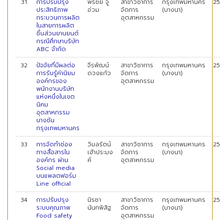
31
การปรับปรุง
พรชัย จู
สาขาวิชาการ
กรุงเทพมหานคร
2
ประสิทธิภาพ
อ่วม
จัดการ
(บางนา)
กระบวนการผลิต
อุตสาหกรรม
ในสายการผลิต
ชิ้นส่วนยานยนต์
กรณีศึกษาบริษัท
ABC จำกัด
32
ปัจจัยที่มีผลต่อ
จีรพัฒน์
สาขาวิชาการ
กรุงเทพมหานคร
2
การรับรู้ค่านิยม
ดวงแก้ว
จัดการ
(บางนา)
องค์กรของ
อุตสาหกรรม
พนักงานบริษัท
แห่งหนึ่งในเขต
นิคม
อุตสาหกรรม
บางชัน
กรุงเทพมหานคร
33
การจัดทำช่อง
วิมลรัตน์
สาขาวิชาการ
กรุงเทพมหานคร
2
ทางสื่อสารใน
เฮ้าประมง
จัดการ
(บางนา)
องค์กร ผ่าน
ค์
อุตสาหกรรม
Social media
บนแพลตฟอร์ม
Line official
34
การปรับปรุง
นิรชา
สาขาวิชาการ
กรุงเทพมหานคร
2
ระบบคุณภาพ
นันทพิสิฐ
จัดการ
(บางนา)
Food safety
อุตสาหกรรม