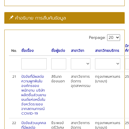
คำอธิบาย การสืบค้นข้อมูล
Perpage:
ปี
No.
ชื่อเรื่อง
ชื่อผู้แต่ง
สาขาวิชา
สาขาวิทยบริการ
ศึ
21
ปัจจัยที่มีผลต่อ
สิรินาถ
สาขาวิชาการ
กรุงเทพมหานคร
2
ความผูกพันใน
ข้องนอก
จัดการ
(บางนา)
องค์กรของ
อุตสาหกรรม
พนักงาน บริษัท
ผลิตชิ้นส่วนยาน
ยนต์แห่งหนึ่งใน
จังหวัดระยอง
จากสถานการณ์
COVID-19
22
ปัจจัยส่วนบุคคล
ธีระพงษ์
สาขาวิชาการ
กรุงเทพมหานคร
2
ที่มีผลต่อ
ตรีวิเศษ
จัดการ
(บางนา)