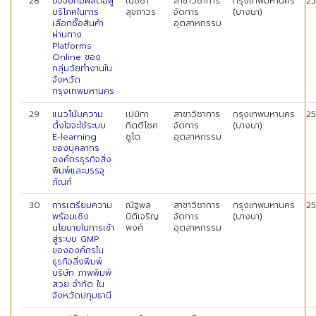
28
ปัจจัยที่มีผลต่อผู้
ณัชชา
สาขาวิชาการ
กรุงเทพมหานคร
2
บริโภคในการ
สุขถาวร
จัดการ
(บางนา)
เลือกซื้อสินค้า
อุตสาหกรรม
ผ่านทาง
Platforms
Online ของ
กลุ่มวัยทำงานใน
จังหวัด
กรุงเทพมหานคร
29
แนวโน้มความ
เปมิกา
สาขาวิชาการ
กรุงเทพมหานคร
2
ตั้งใจจะใช้ระบบ
กิตติโชค
จัดการ
(บางนา)
E-learning
ชูโต
อุตสาหกรรม
ของบุคลากร
องค์กรธุรกิจสิ่ง
พิมพ์และบรรจุ
ภัณฑ์
30
การเตรียมความ
ณัฐพล
สาขาวิชาการ
กรุงเทพมหานคร
2
พร้อมเชิง
นิติเจริญ
จัดการ
(บางนา)
นโยบายในการเข้า
พงศ์
อุตสาหกรรม
สู่ระบบ GMP
ขององค์กรใน
ธุรกิจสิ่งพิมพ์
บริษัท ภาพพิมพ์
สวย จำกัด ใน
จังหวัดปทุมธานี