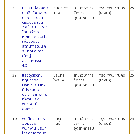
38
ปัจจัยที่ส่งผลต่อ
วนิดา ทวี
สาขาวิชาการ
กรุงเทพมหานคร
2
ประสิทธิภาพการ
แสง
จัดการ
(บางนา)
บริหารโครงการ
อุตสาหกรรม
ตรวจประเมิน
ภายในระบบ ISO
โดยวิธีการ
Remote audit
เพื่อรองรับ
สถานการณ์โรค
ระบาดและการ
ก้าวสู่
อุตสาหกรรม
4.0
39
แรงจูงใจตาม
ชรินทร์
สาขาวิชาการ
กรุงเทพมหานคร
2
ทฤษฎีของ
ไพรบึง
จัดการ
(บางนา)
Daniel’s Pink
อุตสาหกรรม
ที่ส่งผลต่อ
ประสิทธิภาพการ
ทำงานของ
พนักงานใน
องค์กร
40
พฤติกรรมการ
ปกรณ์
สาขาวิชาการ
กรุงเทพมหานคร
2
ออมของ
ทนขำ
จัดการ
(บางนา)
พนักงาน บริษัท
อุตสาหกรรม
ไทยคูณสตีล จา