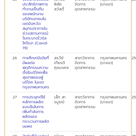
ประสิทธิภาพการ
พิสัย
จัดการ
(บางนา)
ทำงานเป็นทีม
สวัสดิ์
อุตสาหกรรม
ของพนักงาน
บริษัทเอกชนใน
เขตจังหวัด
สมุทรปราการใน
ช่วงสถานการณ์
โรคระบาดไวรัส
โคโรนา (Covid-
19)
26
การศึกษาปัจจัยที่
สรวีย์
สาขาวิชาการ
กรุงเทพมหานคร
2
มีผลต่อ
เกียรติ
จัดการ
(บางนา)
พฤติกรรมความ
ศุภมงคล
อุตสาหกรรม
ตั้งใจบริโภคเพื่อ
สุขภาพของผู้
บริโภค ในเขต
กรุงเทพมหานคร
27
การประยุกต์ใช้
เล็ก สา
สาขาวิชาการ
กรุงเทพมหานคร
2
หลักการผลิต
รบูรณ์
จัดการ
(บางนา)
แบบลีนในการ
อุตสาหกรรม
เพิ่มกำลังการ
ผลิตของ
กระบวนการผลิต
นมผง