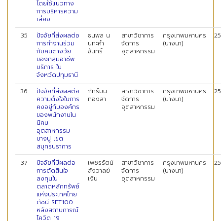
โดยใช้แนวทาง
การบริหารความ
เสี่ยง
35
ปัจจัยที่ส่งผลต่อ
ธนพล น
สาขาวิชาการ
กรุงเทพมหานคร
2
การทำงานร่วม
นทะคำ
จัดการ
(บางนา)
กับคนต่างวัย
จันทร์
อุตสาหกรรม
ของกลุ่มอาชีพ
บริการ ใน
จังหวัดปทุมธานี
36
ปัจจัยที่ส่งผลต่อ
ภัทร์มน
สาขาวิชาการ
กรุงเทพมหานคร
2
ความตั้งใจในการ
ทองลา
จัดการ
(บางนา)
คงอยู่กับองค์กร
อุตสาหกรรม
ของพนักงานใน
นิคม
อุตสาหกรรม
บางปู เขต
สมุทรปราการ
37
ปัจจัยที่มีผลต่อ
เพชรรัตน์
สาขาวิชาการ
กรุงเทพมหานคร
2
การตัดสินใจ
สังวาลย์
จัดการ
(บางนา)
ลงทุนใน
เงิน
อุตสาหกรรม
ตลาดหลักทรัพย์
แห่งประเทศไทย
ดัชนี SET100
หลังสถานการณ์
โควิด 19