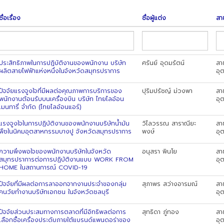
ชื่อเรื่อง
ชื่อผู้แต่ง
สา
ประสิทธิภาพในการปฏิบัติงานของพนักงาน บริษัท
ศรันย์ อุดมรัตน์
สา
ผลิตสายไฟฟ้าแห่งหนึ่งในจังหวัดสมุทรปราการ
อุ
ปัจจัยแรงจูงใจที่มีผลต่อคุณภาพการบริการของ
ปุริมปรัชญ์ ม่วงพา
สา
พนักงานต้อนรับบนเครื่องบิน บริษัท ไทยไลอ้อน
อุ
เมนทารี่ จำกัด (ไทยไลอ้อนแอร์)
แรงจูงใจในการปฏิบัติงานของพนักงานบริษัทน้ำมัน
วิไลวรรณ สาราณียะ
สา
พืชในนิคมอุตสาหกรรมบางปู จังหวัดสมุทรปราการ
พงษ์
อุ
ความพึงพอใจของพนักงานบริษัทในจังหวัด
อนุสรา พินโย
สา
สมุทรปราการต่อการปฏิบัติงานแบบ WORK FROM
อุ
HOME ในสถานการณ์ COVID-19
ปัจจัยที่มีผลต่อการลาออกจากงานประจําของกลุ่ม
สุภาพร สว่างอารมณ์
สา
คนวัยทํางานบริษัทเอกชน ในจังหวัดชลบุรี
อุ
ปัจจัยส่วนประสมทางการตลาดที่มีอิทธิพลต่อการ
สุทธิดา ภู่ทอง
สา
เลือกซื้อเครื่องประดับภายใต้แบรนด์แพนดอร่าของ
อุ